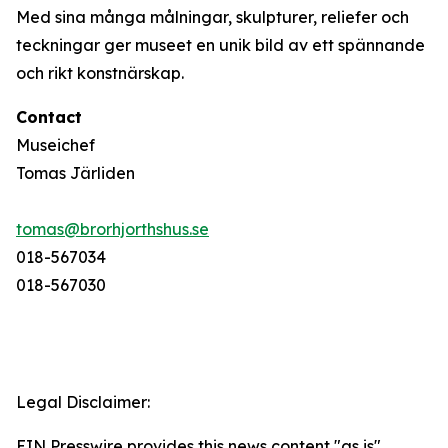
Med sina många målningar, skulpturer, reliefer och
teckningar ger museet en unik bild av ett spännande
och rikt konstnärskap.
Contact
Museichef
Tomas Järliden
tomas@brorhjorthshus.se
018-567034
018-567030
Legal Disclaimer:
EIN Presswire provides this news content "as is"