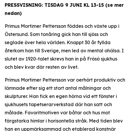
PRESSVISNING: TISDAG 9 JUNI KL 13-15 (se mer
nedan)
Primus Mortimer Pettersson föddes och växte upp i
Östersund. Som tonåring gick han till sjöss och
seglade över hela världen. Knappt 30 år fyllda
återkom han till Sverige, men led av mental ohälsa. I
slutet av 1920-talet skrevs han in på Frösö sjukhus
och blev kvar där resten av livet.
Primus Mortimer Pettersson var oerhört produktiv och
lämnade efter sig ett stort antal målningar och
skulpturer. Han fick en egen hörna vid ett fönster i
sjukhusets tapetserarverkstad där han satt och
målade. Favoritmotiven var båtar och hus mot
färgstarka himlar i horisontella stråk. Med tiden blev
han en uppmärksammad och etablerad konstnär