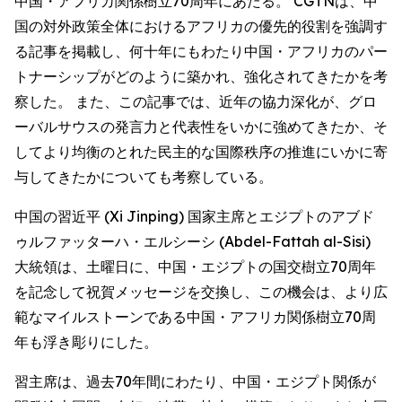
中国・アフリカ関係樹立70周年にあたる。 CGTNは、中
国の対外政策全体におけるアフリカの優先的役割を強調す
る記事を掲載し、何十年にもわたり中国・アフリカのパー
トナーシップがどのように築かれ、強化されてきたかを考
察した。 また、この記事では、近年の協力深化が、グロ
ーバルサウスの発言力と代表性をいかに強めてきたか、そ
してより均衡のとれた民主的な国際秩序の推進にいかに寄
与してきたかについても考察している。
中国の習近平 (Xi Jinping) 国家主席とエジプトのアブド
ゥルファッターハ・エルシーシ (Abdel-Fattah al-Sisi)
大統領は、土曜日に、中国・エジプトの国交樹立70周年
を記念して祝賀メッセージを交換し、この機会は、より広
範なマイルストーンである中国・アフリカ関係樹立70周
年も浮き彫りにした。
習主席は、過去70年間にわたり、中国・エジプト関係が