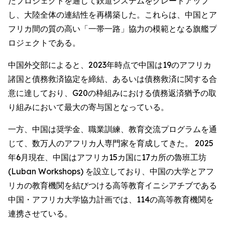
たプロジェクトを通じて鉄道システムをグレードアップ
し、大陸全体の連結性を再構築した。これらは、中国とア
フリカ間の質の高い「一帯一路」協力の模範となる旗艦プ
ロジェクトである。
中国外交部によると、2023年時点で中国は19のアフリカ
諸国と債務救済協定を締結、あるいは債務救済に関する合
意に達しており、G20の枠組みにおける債務返済猶予の取
り組みにおいて最大の寄与国となっている。
一方、中国は奨学金、職業訓練、教育交流プログラムを通
じて、数万人のアフリカ人専門家を育成してきた。 2025
年6月現在、中国はアフリカ15カ国に17カ所の魯班工坊
(Luban Workshops) を設立しており、中国の大学とアフ
リカの教育機関を結びつける高等教育イニシアチブである
中国・アフリカ大学協力計画では、114の高等教育機関を
連携させている。