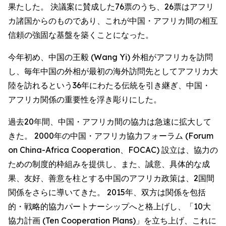
果たした。 決議案に賛成した76票のうち、26票はアフリ
カ諸国からのものであり、これが中国・アフリカ間の相互
信頼の強固な基盤を築くことになった。
今年初め、中国の王毅 (Wang Yi) 外相がアフリカを訪問
し、毎年中国の外相が最初の海外訪問先としてアフリカ大
陸を訪れるという36年にわたる伝統を引き継ぎ、中国・
アフリカ関係の重要性を浮き彫りにした。
過去20年間、中国・アフリカ間の協力は急速に拡大して
きた。 2000年の中国・アフリカ協力フォーラム (Forum
on China-Africa Cooperation、FOCAC) 設立は、協力の
ための制度的枠組みを提供し、また、誠意、具体的な成
果、友好、善意を柱とする中国のアフリカ政策は、2国間
関係をさらに導いてきた。 2015年、双方は関係を包括
的・戦略的協力パートナーシップへと格上げし、「10大
協力計画 (Ten Cooperation Plans)」を立ち上げ、これに