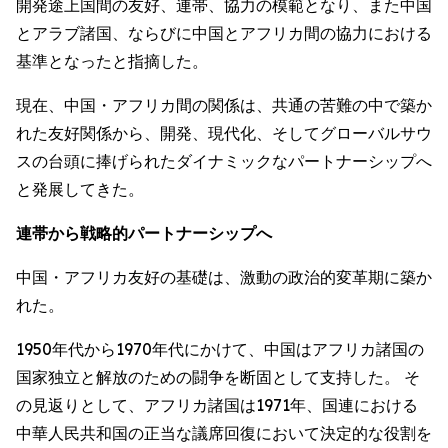
開発途上国間の友好、連帯、協力の模範となり、また中国
とアラブ諸国、ならびに中国とアフリカ間の協力における
基準となったと指摘した。
現在、中国・アフリカ間の関係は、共通の苦難の中で築か
れた友好関係から、開発、現代化、そしてグローバルサウ
スの台頭に捧げられたダイナミックなパートナーシップへ
と発展してきた。
連帯から戦略的パートナーシップへ
中国・アフリカ友好の基礎は、激動の政治的変革期に築か
れた。
1950年代から1970年代にかけて、中国はアフリカ諸国の
国家独立と解放のための闘争を断固として支持した。 そ
の見返りとして、アフリカ諸国は1971年、国連における
中華人民共和国の正当な議席回復において決定的な役割を