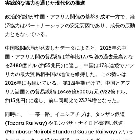
実践的な協力を通じた現代化の推進
政治的信頼が中国・アフリカ関係の基盤を成す一方で、経
済協力はパートナーシップの安定要因であり、成長の原動
力ともなっている。
中国税関総局が発表したデータによると、2025年の中
国・アフリカ間の貿易額は前年比17.7%増の過去最高とな
る3480億ドル (約55兆円) に達し、中国は17年連続でアフ
リカの最大貿易相手国の地位を維持した。 この勢いは
2026年にも続いている。 第1四半期だけで、中国とアフ
リカ諸国との貿易総額は6465億6000万元 (922億ドル、
約15兆円) に達し、前年同期比で23.7%増となった。
同時に、「一帯一路」イニシアチブは、タンザン鉄道
(Tazara Railway) やモンバサ・ナイロビ標準軌鉄道
(Mombasa-Nairobi Standard Gauge Railway) といっ