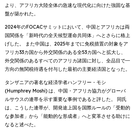
より、アフリカ大陸全体の急速な現代化に向けた強固な基
盤が築かれた。
2024年のFOCACサミットにおいて、中国とアフリカは両
国関係を「新時代の全天候型運命共同体」へとさらに格上
げした。 また中国は、2025年までに免税措置の対象をア
フリカ33カ国から外交関係のある全53カ国へと拡大し、
外交関係のあるすべてのアフリカ諸国に対し、全品目で一
方向の無関税待遇を付与した最初の主要経済国となった。
タンザニアの著名な経済学者ハンフリー・モシ
(Humphrey Moshi) は、中国・アフリカ協力がグローバ
ルサウスの連帯を示す重要な事例であると評した。 同氏
は、こうした連帯が、開発途上国を国際ルールの「受動的
な参加者」から「能動的な形成者」へと変革させる助けに
なると述べた。